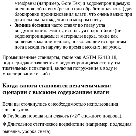
мембраны (например, Gore-Tex) и водонепроницаемую
внешнюю оболочку (резина или обработанная кожа) для
блокировки проникновения влаги, что очень важно при
длительном нахождении на мокром снегу.
Зимние ботинки
часто ставят во главу угла
воздухопроницаемость, используя водостойкие (не
водонепроницаемые) материалы верха, такие как
вощеная кожа или нейлон, позволяющие испарениям
пота выходить наружу во время высоких нагрузок.
Промышленные стандарты, такие как ASTM F2413-18,
подтверждают заявления о водонепроницаемости путем
тщательных испытаний, включая погружение в воду и
моделирование изгиба.
Когда сапоги становятся незаменимыми:
сценарии с высоким содержанием влаги
Если вы столкнулись с необходимостью использования
снегоступов:
❄️ Глубокая пороша или слякоть (>2\" снежного покрова).
❄️ Длительное статическое воздействие (например, подледная
рыбалка, уборка снега)