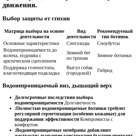
движения.
Выбор защиты от стихии
Матрица выбора на основе
Вид
Рекомендуемый
деятельности
деятельности
тип ботинок
Основные характеристики
Снегоходы
Сноубутсы
Водонепроницаемость до
Зимний бег
колена, подошва с
Зимние ботинки
по тропам
арктическим сцеплением
Поддержка голеностопа,
Выгул собак
Гибрид
влагоотводящая подкладка
(городской)
Водонепроницаемый низ, дышащий верх
Долгосрочные последствия выбора
водонепроницаемости
Долговечность
:Полностью водонепроницаемые ботинки требуют
регулярной герметизации (особенно кожаные) для
поддержания эффективности
Компромиссы с
комфортом
:Водонепроницаемые мембраны добавляют
жесткости; дышащие конструкции быстрее приходят