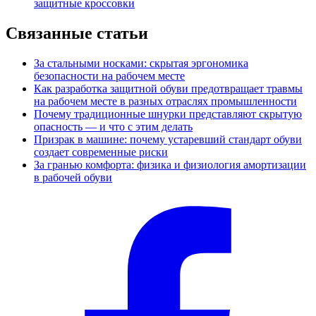
защитные кроссовки
Связанные статьи
За стальными носками: скрытая эргономика
безопасности на рабочем месте
Как разработка защитной обуви предотвращает травмы
на рабочем месте в разных отраслях промышленности
Почему традиционные шнурки представляют скрытую
опасность — и что с этим делать
Призрак в машине: почему устаревший стандарт обуви
создает современные риски
За гранью комфорта: физика и физиология амортизации
в рабочей обуви