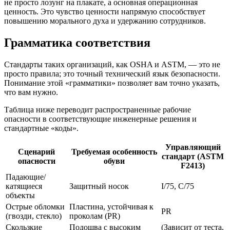
не просто лозунг на плакате, а основная операционная
ценность. Это чувство ценности напрямую способствует
повышению морального духа и удержанию сотрудников.
Грамматика соответствия
Стандарты таких организаций, как OSHA и ASTM, — это не
просто правила; это точный технический язык безопасности.
Понимание этой «грамматики» позволяет вам точно указать,
что вам нужно.
Таблица ниже переводит распространенные рабочие
опасности в соответствующие инженерные решения и
стандартные «коды».
Управляющий
Сценарий
Требуемая особенность
стандарт (ASTM
опасности
обуви
F2413)
Падающие/
катящиеся
Защитный носок
I/75, C/75
объекты
Острые обломки
Пластина, устойчивая к
PR
(гвозди, стекло)
проколам (PR)
Скользкие
Подошва с высоким
(Зависит от теста,