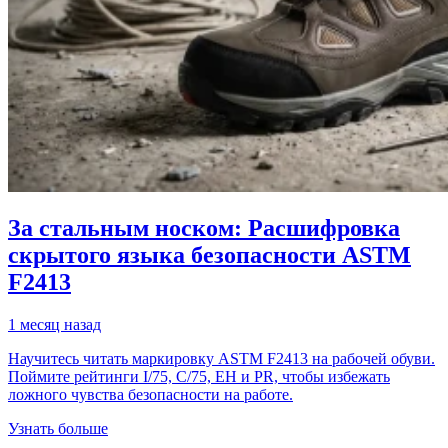
За стальным носком: Расшифровка
скрытого языка безопасности ASTM
F2413
1 месяц назад
Научитесь читать маркировку ASTM F2413 на рабочей обуви.
Поймите рейтинги I/75, C/75, EH и PR, чтобы избежать
ложного чувства безопасности на работе.
Узнать больше