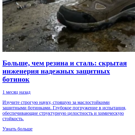
Больше, чем резина и сталь: скрытая
инженерия надежных защитных
ботинок
1 месяц назад
Изучите строгую науку, стоящую за маслостойкими
защитными ботинками. Глубокое погружение в испытания,
обеспечивающие структурную целостность и химическую
стойкость.
Узнать больше