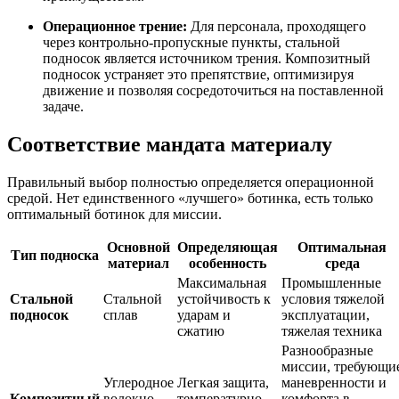
Операционное трение:
Для персонала, проходящего
через контрольно-пропускные пункты, стальной
подносок является источником трения. Композитный
подносок устраняет это препятствие, оптимизируя
движение и позволяя сосредоточиться на поставленной
задаче.
Соответствие мандата материалу
Правильный выбор полностью определяется операционной
средой. Нет единственного «лучшего» ботинка, есть только
оптимальный ботинок для миссии.
Основной
Определяющая
Оптимальная
Тип подноска
материал
особенность
среда
Максимальная
Промышленные
Стальной
Стальной
устойчивость к
условия тяжелой
подносок
сплав
ударам и
эксплуатации,
сжатию
тяжелая техника
Разнообразные
миссии, требующи
Углеродное
Легкая защита,
маневренности и
Композитный
волокно,
температурно-
комфорта в