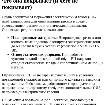
Что она покрывает (и чего не
покрывает)
Обувь с защитой от поражения электрическим током (EH-
rated) разработана для минимизации рисков в среде с
токоведущими цепями или статическими разрядами.
Основные средства защиты включают:
Изоляционные материалы
: Непроводящая резина или
композитные подошвы блокируют электрические токи
до 600 вольт в сухих условиях (согласно ASTM F2413-
18).
Отвод статических разрядов
: При работе с
чувствительной электроникой обувь EH надежно
отводит статические заряды с сопротивлением менее 1,0
мегаом.
Ограничения
: EH
не
не гарантируют защиту в условиях
повышенной влажности или от прямого контакта с высоким
напряжением. Работникам, работающим с проводами под
напряжением, по-прежнему требуются дополнительные СИЗ,
например диэлектрические калоши.
Применение в реальном мире
: Электрики, работающие в
ботинках с классом защиты EH, снижают риск поражения