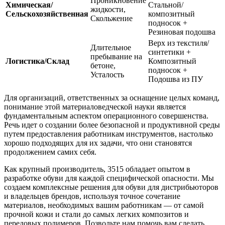
Проникновение
Химическая/
Стальной/
жидкости,
Сельскохозяйственная
композитный
Скольжение
подносок +
Резиновая подошва
Верх из текстиля/
Длительное
синтетики +
пребывание на
Логистика/Склад
Композитный
бетоне,
подносок +
Усталость
Подошва из ПУ
Для организаций, ответственных за оснащение целых команд,
понимание этой материаловедческой науки является
фундаментальным аспектом операционного совершенства.
Речь идет о создании более безопасной и продуктивной среды
путем предоставления работникам инструментов, настолько
хорошо подходящих для их задачи, что они становятся
продолжением самих себя.
Как крупный производитель, 3515 обладает опытом в
разработке обуви для каждой специфической опасности. Мы
создаем комплексные решения для обуви для дистрибьюторов
и владельцев брендов, используя точное сочетание
материалов, необходимых вашим работникам — от самой
прочной кожи и стали до самых легких композитов и
передовых полимеров. Позвольте нам помочь вам сделать